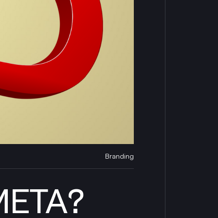
Branding
META?