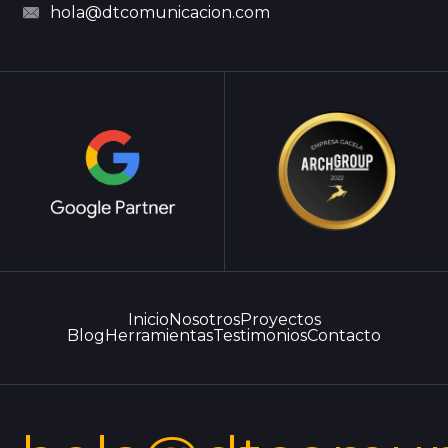
hola@dtcomunicacion.com
Inicio
Nosotros
Proyectos
Blog
Herramientas
Testimonios
Contacto