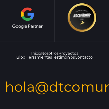
Inicio
Nosotros
Proyectos
Blog
Herramientas
Testimonios
Contacto
hola@dtcomun