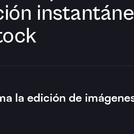
ción instantán
tock
ma la edición de imágene