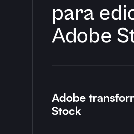
para edi
Adobe S
Adobe transfor
Stock