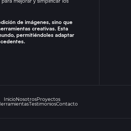
para mejorar y simplificar los
edición de imágenes, sino que
herramientas creativas. Esta
mundo, permitiéndoles adaptar
recedentes.
Inicio
Nosotros
Proyectos
erramientas
Testimonios
Contacto