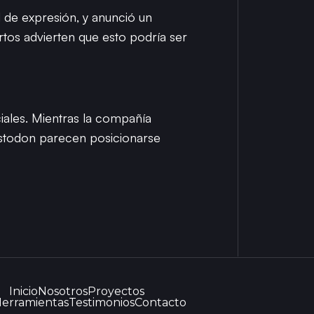
 de expresión, y anunció un
rtos advierten que esto podría ser
iales. Mientras la compañía
astodon parecen posicionarse
Inicio
Nosotros
Proyectos
erramientas
Testimonios
Contacto