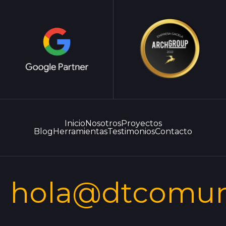
Inicio
Nosotros
Proyectos
Blog
Herramientas
Testimonios
Contacto
hola@dtcomun