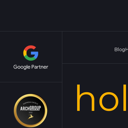
Blog
H
ho