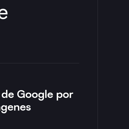
e
h de Google por
ágenes