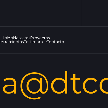
Inicio
Nosotros
Proyectos
erramientas
Testimonios
Contacto
la@dtc