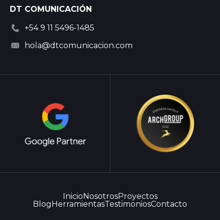
DT COMUNICACIÓN
+54 9 11 5496-1485
hola@dtcomunicacion.com
Inicio
Nosotros
Proyectos
Blog
Herramientas
Testimonios
Contacto