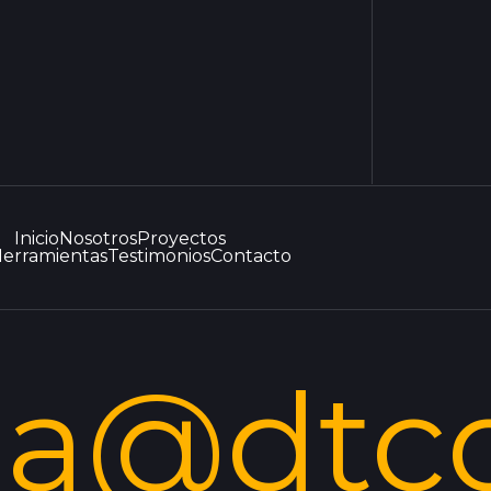
Inicio
Nosotros
Proyectos
erramientas
Testimonios
Contacto
la@dtc