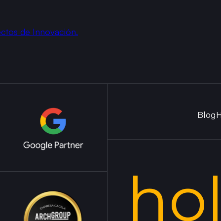
ctos de Innovación.
Blog
H
ho