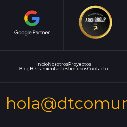
Inicio
Nosotros
Proyectos
Blog
Herramientas
Testimonios
Contacto
hola@dtcomun