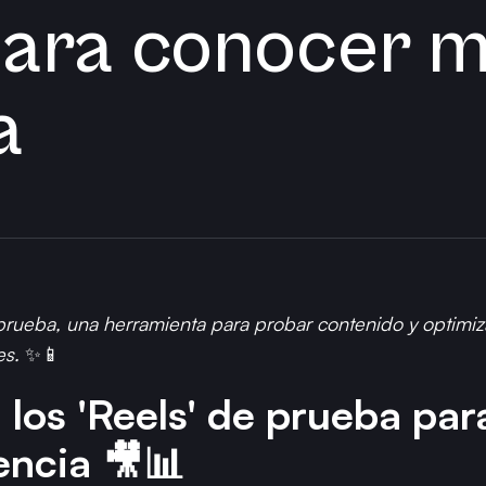
ara conocer me
a
 prueba, una herramienta para probar contenido y optimi
es.
✨📱
 los 'Reels' de prueba pa
encia 🎥📊