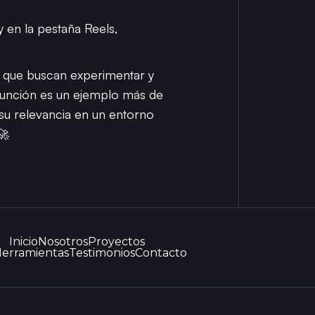
y en la pestaña Reels,
s que buscan experimentar y
 función es un ejemplo más de
su relevancia en un entorno
🚀
Inicio
Nosotros
Proyectos
erramientas
Testimonios
Contacto