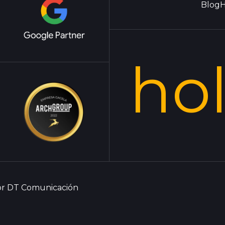
Blog
H
ho
por DT Comunicación