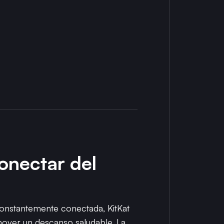
onectar del
onstantemente conectada, KitKat
mover un descanso saludable. La