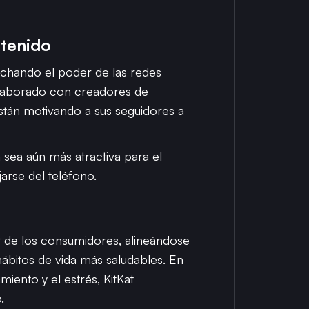
ntenido
echando el poder de las redes
colaborado con creadores de
tán motivando a sus seguidores a
sea aún más atractiva para el
arse del teléfono.
e
 de los consumidores, alineándose
ábitos de vida más saludables. En
iento y el estrés, KitKat
.