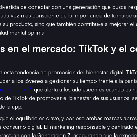
divertida de conectar con una generación que busca respu
cada vez más consciente de la importancia de tomarse un
 producto, sino que también contribuye a mejorar el equil
lud mental óptima.
res en el mercado: TikTok y el 
a esta tendencia de promoción del bienestar digital. Tik
udar a los jóvenes a gestionar su tiempo frente a la pant
rio de sueño",
que alerta a los adolescentes cuando es h
seo de TikTok de promover el bienestar de sus usuarios, 
de la app.
de que el equilibrio es clave, y por eso ambas marcas ap
e consumo digital. El marketing responsable y centrado 
eractúan con la Generación Z, asegurando que la experie