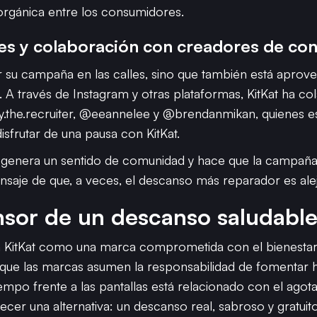
n orgánica entre los consumidores.
es y colaboración con creadores de co
er su campaña en las calles, sino que también está aprov
. A través de Instagram y otras plataformas, KitKat ha 
the.recruiter, @eeannelee y @brendanmikan, quienes es
isfrutar de una pausa con KitKat.
 genera un sentido de comunidad y hace que la campaña 
nsaje de que, a veces, el descanso más reparador es alej
sor de un descanso saludabl
 KitKat como una marca comprometida con el bienestar
 que las marcas asumen la responsabilidad de fomentar h
mpo frente a las pantallas está relacionado con el agotam
cer una alternativa: un descanso real, sabroso y gratuito