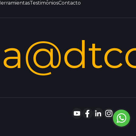
erramientas
Testimonios
Contacto
la@dtc