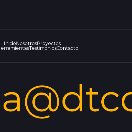
Inicio
Nosotros
Proyectos
erramientas
Testimonios
Contacto
la@dtc