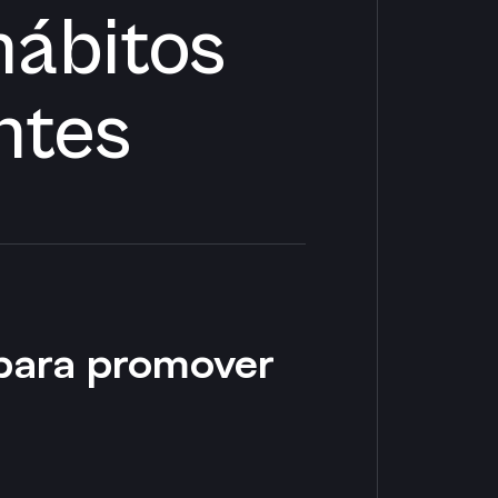
hábitos
ntes
 para promover