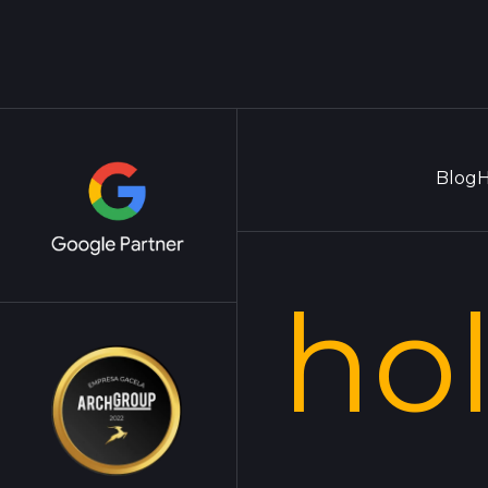
Blog
H
ho