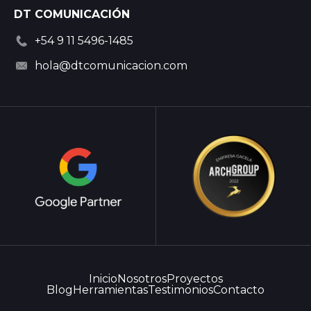
DT COMUNICACIÓN
+54 9 11 5496-1485
hola@dtcomunicacion.com
Inicio
Nosotros
Proyectos
Blog
Herramientas
Testimonios
Contacto