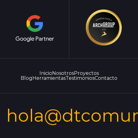
Inicio
Nosotros
Proyectos
Blog
Herramientas
Testimonios
Contacto
hola@dtcomun