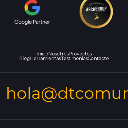
Inicio
Nosotros
Proyectos
Blog
Herramientas
Testimonios
Contacto
hola@dtcomun