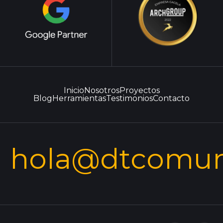
Inicio
Nosotros
Proyectos
Blog
Herramientas
Testimonios
Contacto
hola@dtcomun