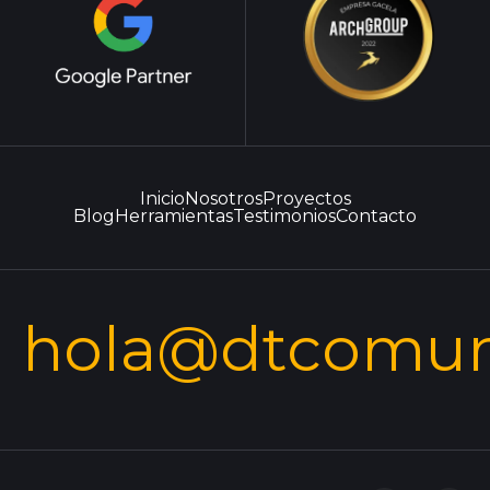
Inicio
Nosotros
Proyectos
Blog
Herramientas
Testimonios
Contacto
hola@dtcomun