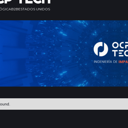
ÓGICA
B2B
ESTADOS UNIDOS
found.