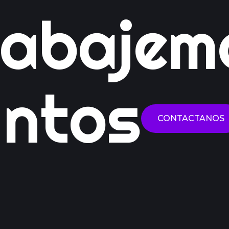
rabajem
untos
CONTACTANOS