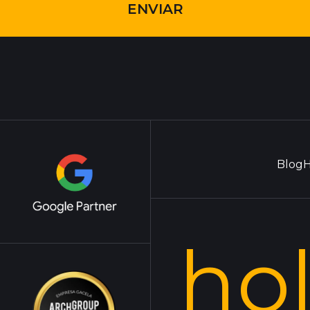
Blog
H
ho