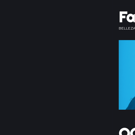
F
BELLEZA
O