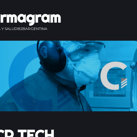
armagram
 Y SALUD
B2B
ARGENTINA
CP TECH