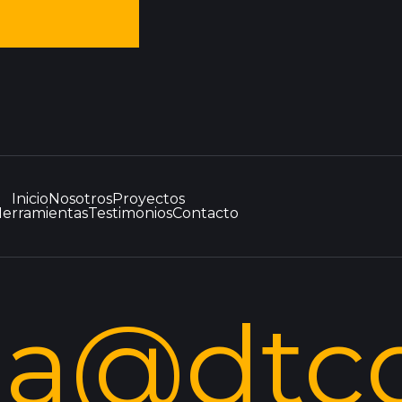
Inicio
Nosotros
Proyectos
erramientas
Testimonios
Contacto
la@dtc